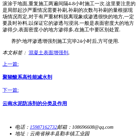
滚涂于地面,
重复施工两遍间隔
4-8
小时施工一次
.这里要注意的
是局部起沙严重情况需要补刷,补刷的次数与补刷的量根据现
场情况而定,对于有严重材料脱离现象或渗透很快的地方,一定
要及时补料,以保证它的渗透与浸润.一般是表面密度大的地方
渗得少,表面密度小的地方渗得多,在施工中要区别处置.
养护:
地坪渗透增强剂施工完毕
24
小时后
,方可使用.
本文标签：
混凝土表面增强剂
,
上一篇:
聚羧酸系高性能减水剂
下一篇:
云南水泥防冻剂的分类及作用
电话：
15987162732
邮箱：108696608@qq.com
地址：云南省禄丰县勤丰镇工业园