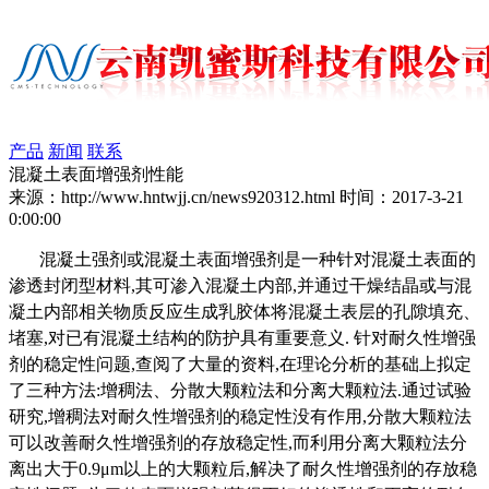
产品
新闻
联系
混凝土表面增强剂性能
来源：http://www.hntwjj.cn/news920312.html
时间：2017-3-21
0:00:00
混凝土强剂或混凝土表面增强剂是一种针对混凝土表面的
渗透封闭型材料
,
其可渗入混凝土内部
,
并通过干燥结晶或与混
凝土内部相关物质反应生成乳胶体将混凝土表层的孔隙填充、
堵塞
,
对已有混凝土结构的防护具有重要意义
.
针对耐久性增强
剂的稳定性问题
,
查阅了大量的资料
,
在理论分析的基础上拟定
了三种方法
:
增稠法、分散大颗粒法和分离大颗粒法
.
通过试验
研究
,
增稠法对耐久性增强剂的稳定性没有作用
,
分散大颗粒法
可以改善耐久性增强剂的存放稳定性
,
而利用分离大颗粒法分
离出大于
0.9
μ
m
以上的大颗粒后
,
解决了耐久性增强剂的存放稳