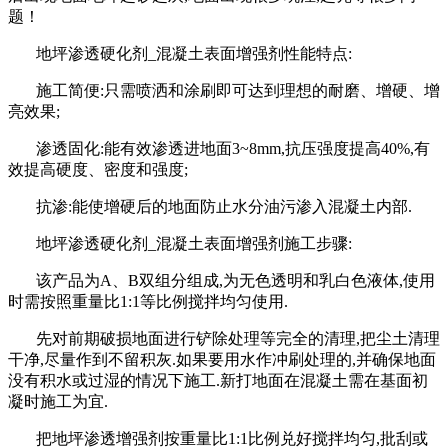
题！
地坪渗透硬化剂
_
混凝土表面增强剂性能特点
:
施工简便:
只需喷洒和涂刷即可达到理想的耐磨、增硬、增
亮效果
;
渗透固化:
能有效渗透进地面
3~8mm,
抗压强度提高
40%,
有
效提高硬度、密度和强度
;
抗渗:能使增硬后的地面防止水分油污渗入混凝土内部.
地坪渗透硬化剂
_
混凝土表面增强剂施工步骤
:
该产品为
A
、
B
双组分组成
,为无色透明和乳白色液体,
使用
时需按照重量比
1:1
等比例搅拌均匀使用
.
先对前期破损地面进行铲除处理等完全的清理,把尘土清理
干净,尽量作到不留积灰.如果要用水作冲刷处理的,并确保地面
没有积水或过湿的情况下施工.新打地面在混凝土需在基面初
凝时施工为宜.
把地坪渗透增强剂按重量比
1:1
比例兑好搅拌均匀
,批刮或