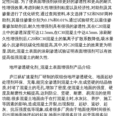
定性问题
.
为了使表面增强剂获得更好的渗透性和更高的耐久
性增强效果
,
考虑到耐久性增强剂粘度以及经济性
,
对助剂及其
掺量进行了优化研究
.
通过查阅资料
,
本文选择了
SZ
和
NBF
两种
助剂
,
其最佳掺量分别为
0.1%
和
0.01%
.
通过试验研究
,
以最佳掺
量掺加助剂后
,
耐久性增强剂具有很强的渗透性
,
其在
C20
混凝
土中的渗透深度可达
12.5mm,
在
C30
混凝土中达
4.5mm
.
涂刷耐
久性增强剂后
,C20
和
C30
混凝土的氯离子扩散系数降低
,
吸水量
减小
,
抗渗和抗碳化性能提高
,
其中
,
对
C20
混凝土的效果更为明
显
.
因此
,
混凝土表面的涂刷渗透试验证明表面增强剂可以有效
提高低强混凝土的耐久性
.
地坪渗透硬化剂
_
混凝土表面增强剂产品介绍
:
庐江矾矿速凝剂厂研制的双组份地坪渗透硬化、地面起砂
处理剂环保、无毒
,
能完全渗透到混凝土中
,
生成坚硬的结晶物
质
,
封堵了混凝土的毛孔
,
增加了密度
,
使混凝土地面的强度、硬
度及耐磨性大幅提高
,
达到防尘、坚硬、耐磨、易清洁的使用
功能
.很多混凝土地面由于在打混凝土时,
水灰比、养护、施工
等因素的影响
,
造成混凝土开裂
,
出现裂纹、起砂、返砂、起
灰、抗压强度低等现象
,或者很多厂房由于地面使用时间很长
后出现地面地坪起砂起灰,地面出现很多坑洼,起壳等很多问